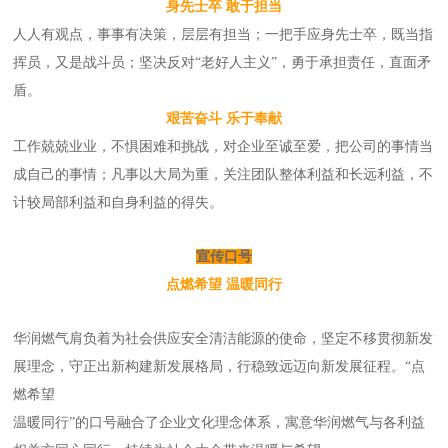
身先士卒 敢于
担当
人人有观点，事事有决策，层层有担当；一把手应身先士卒，既当指
挥员，又是战斗员；坚决反对“老好人主义”，勇于承担责任，直面矛
盾。
艰苦奋斗 乐于奉献
工作兢兢业业，不惧困难和挑战，对企业至诚至爱，把公司的事情当
成自己的事情；凡事以大局为重，关注团队整体利益和长远利益，不
计较局部利益和自身利益的得失。
宣传口号
点燃希望 温暖同行
华润燃气肩负着为社会供应安全清洁能源的使命，坚定不移贯彻新发
展理念，守正出新构建新发展格局，行稳致远迈向新发展征程。“点
燃希望
温暖同行”的口号融合了企业文化理念体系，寓意华润燃气与各利益