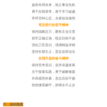
超前布局未来，抢占事业先机
勇于自我变革，善于学习超越
常怀空杯心态，永葆创业激情
笃定前行的坚守精神
保持战略定力，聚焦主业主责
把牢正确立场，咬定目标不放
强化工匠意识，强调精益求精
坚持长期主义，坚定必胜信念
自强不息的奋斗精神
保持竞争意识，追求卓越发展
乐于探索实践，勇于破解难题
作风艰苦朴素，意志百折不挠
拒绝佛系躺平，拼搏永不止步
六．组织氛围