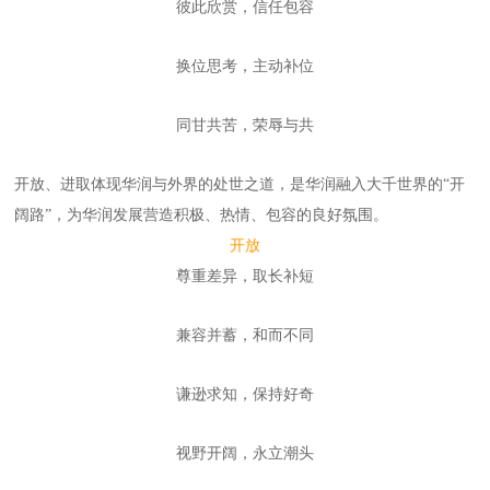
彼此欣赏，信任包容
换位思考，主动补位
同甘共苦，荣辱与共
开放、进取体现华润与外界的处世之道，是华润融入大千世界的“开
阔路”，为华润发展营造积极、热情、包容的良好氛围。
开放
尊重差异，取长补短
兼容并蓄，和而不同
谦逊求知，保持好奇
视野开阔，永立潮头