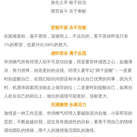
身先士卒 敢于担当
艰苦奋斗 乐于奉献
坚韧不拔 永不言败
在困难面前，毫不畏惧，迎难而上，不达目的，誓不罢休即使只有
1%的希望，也要付出100%的努力。
虚怀若谷 勇于反思
华润燃气所有经理人切不可居功自傲，而是要常怀感恩之心，如履薄
冰，努力拼搏，创造更好的业绩。经理人要牢记“两个提醒”：一是要
时刻提醒自己，在我们组织内部还有许多比自己优秀的同事，因为天
时、机遇等因素而没能走上领导岗位；二是要时刻提醒自己，如果别
人处在自己的岗位上，做出的成绩可能更好、贡献更大。
充满激情 永葆活力
激情是一种工作态度。华润燃气经理人要破除居功自傲、小富即安的
思想，不断超越自我，设定具有挑战性的目标；要善于用自己的情绪
调动团队的情绪，用个人的激情激活团队的激情。